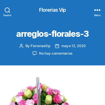
Florerias Vip
Search
Menu
arreglos-florales-3
By
FloreriasVip
mayo 12, 2020
Post
Post
author
date
en
No hay comentarios
arreglos-
florales-
3