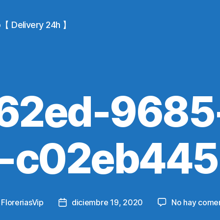
io【 Delivery 24h 】
62ed-9685-
d-c02eb445
y
FloreriasVip
diciembre 19, 2020
No hay comen
Post
r
date