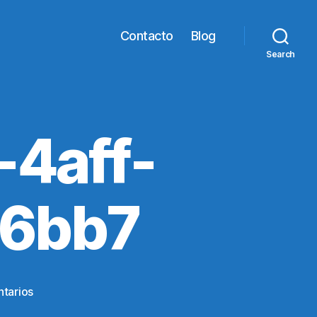
Contacto
Blog
Search
4aff-
6bb7
en
tarios
bc2062ed-