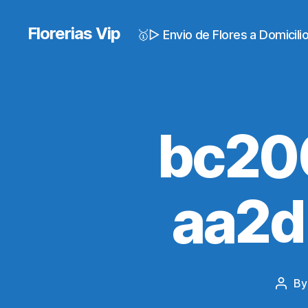
Florerias Vip
🥇▷ Envio de Flores a Domicil
bc20
aa2
B
Post
autho