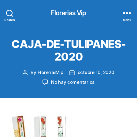
Florerias Vip
Search
Menu
CAJA-DE-TULIPANES-
2020
By
FloreriasVip
octubre 10, 2020
Post
Post
author
date
en
No hay comentarios
CAJA-
DE-
TULIPANES-
2020