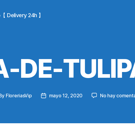
io【 Delivery 24h 】
-DE-TULI
By
FloreriasVip
mayo 12, 2020
No hay comenta
st
Post
thor
date