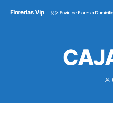
Florerias Vip
🥇▷ Envio de Flores a Domicil
CAJA
Po
au