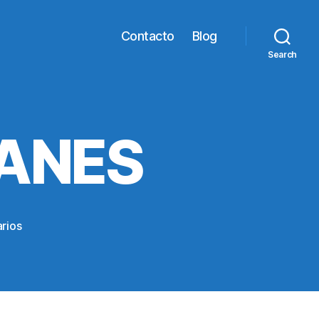
Contacto
Blog
Search
PANES
en
rios
CAJA-
DE-
TULIPANES