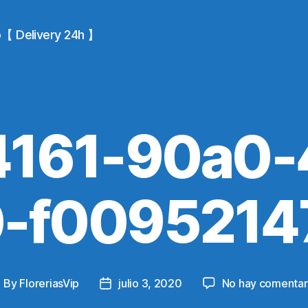
io【 Delivery 24h 】
4161-90a0-
0-f0095214
By
FloreriasVip
julio 3, 2020
No hay comentar
ost
Post
uthor
date