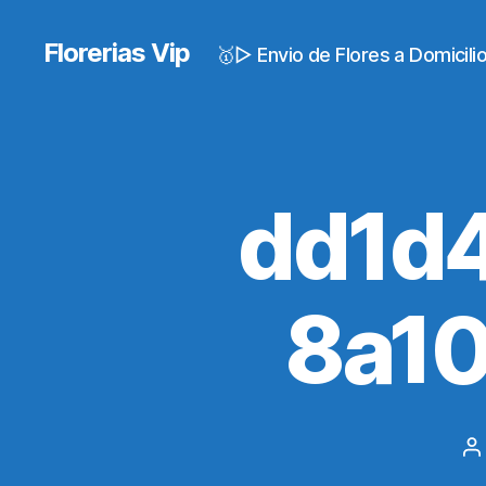
Florerias Vip
🥇▷ Envio de Flores a Domicil
dd1d
8a1
P
a