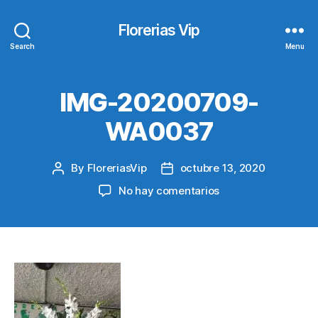
Florerias Vip
Search
Menu
IMG-20200709-
WA0037
By
FloreriasVip
octubre 13, 2020
Post
Post
author
date
en
No hay comentarios
IMG-
20200709-
WA0037