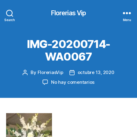
Florerias Vip
Search
Menu
IMG-20200714-
WA0067
By
FloreriasVip
octubre 13, 2020
Post
Post
author
date
en
No hay comentarios
IMG-
20200714-
WA0067