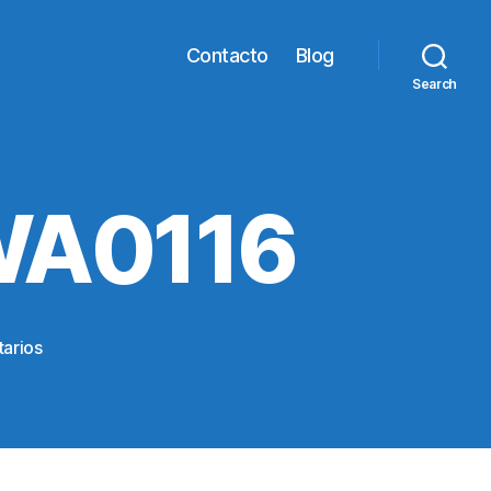
Contacto
Blog
Search
WA0116
en
arios
IMG-
20200808-
WA0116