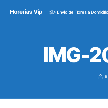
Florerias Vip
🥇▷ Envio de Flores a Domicil
IMG-2
B
Pos
auth