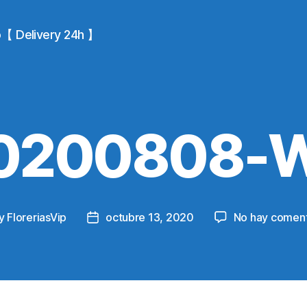
io【 Delivery 24h 】
0200808-
y
FloreriasVip
octubre 13, 2020
No hay coment
t
Post
or
date