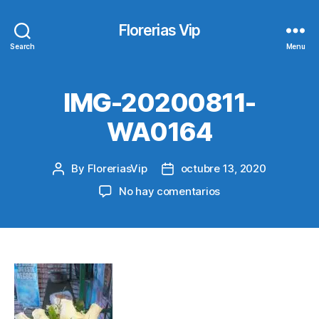
Florerias Vip
Search
Menu
IMG-20200811-
WA0164
By
FloreriasVip
octubre 13, 2020
Post
Post
author
date
en
No hay comentarios
IMG-
20200811-
WA0164