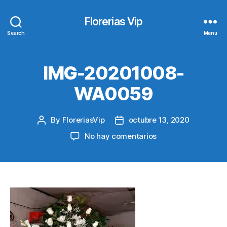
Florerias Vip
Search
Menu
IMG-20201008-
WA0059
By
FloreriasVip
octubre 13, 2020
Post
Post
author
date
en
No hay comentarios
IMG-
20201008-
WA0059