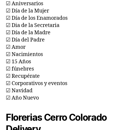
☑ Aniversarios
☑ Día de la Mujer
☑ Día de los Enamorados
☑ Dia de la Secretaria
☑ Día de la Madre
☑ Día del Padre
☑ Amor
☑ Nacimientos
☑ 15 Años
☑ fúnebres
☑ Recupérate
☑ Corporativos y eventos
☑ Navidad
☑ Año Nuevo
Florerias Cerro Colorado
Delivery