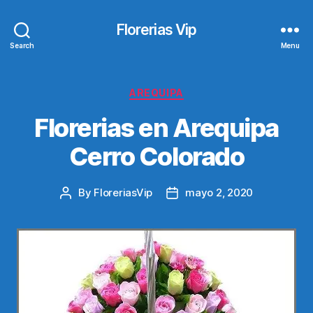
Florerias Vip
Search
Menu
Categories
AREQUIPA
Florerias en Arequipa
Cerro Colorado
By
FloreriasVip
mayo 2, 2020
Post
Post
author
date