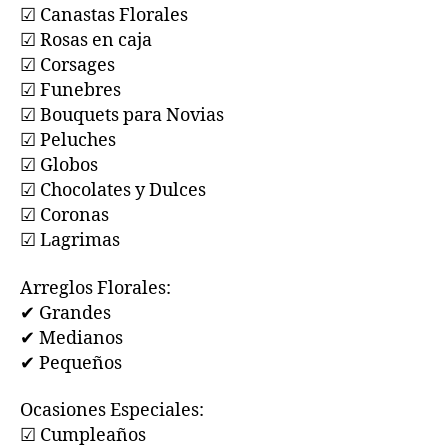
☑ Canastas Florales
☑ Rosas en caja
☑ Corsages
☑ Funebres
☑ Bouquets para Novias
☑ Peluches
☑ Globos
☑ Chocolates y Dulces
☑ Coronas
☑ Lagrimas
Arreglos Florales:
✔ Grandes
✔ Medianos
✔ Pequeños
Ocasiones Especiales:
☑ Cumpleaños