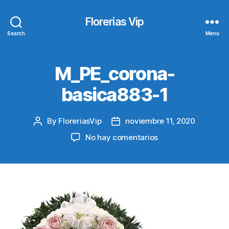
Florerias Vip
Search
Menu
M_PE_corona-
basica883-1
By
FloreriasVip
noviembre 11, 2020
Post
Post
author
date
en
No hay comentarios
M_PE_corona-
basica883-
1