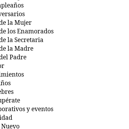
pleaños
ersarios
de la Mujer
de los Enamorados
de la Secretaria
de la Madre
del Padre
or
imientos
Años
ebres
upérate
orativos y eventos
idad
 Nuevo