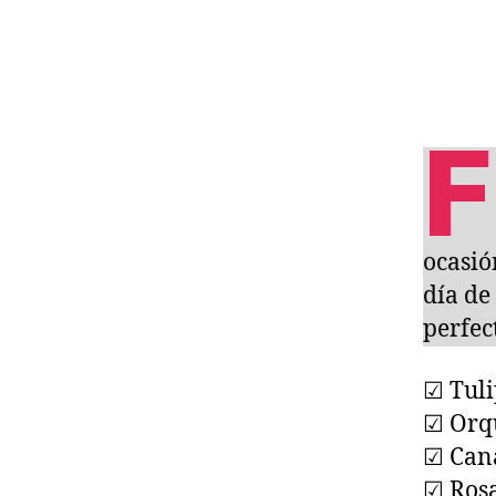
F
ocasió
día de
perfec
☑ Tul
☑ Orq
☑ Cana
☑ Rosa