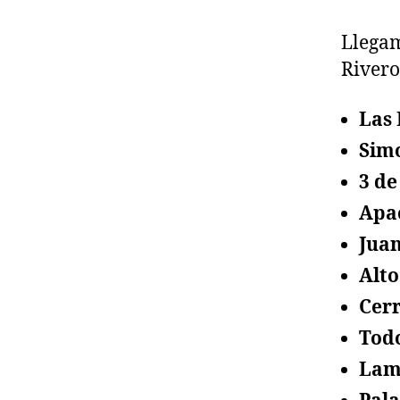
Llegam
Rivero
Las
Sim
3 de
Apa
Juan
Alto
Cerr
Tod
Lam