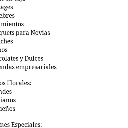
sages
ebres
imientos
uets para Novias
uches
bos
olates y Dulces
ndas empresariales
os Florales:
ndes
ianos
ueños
nes Especiales: