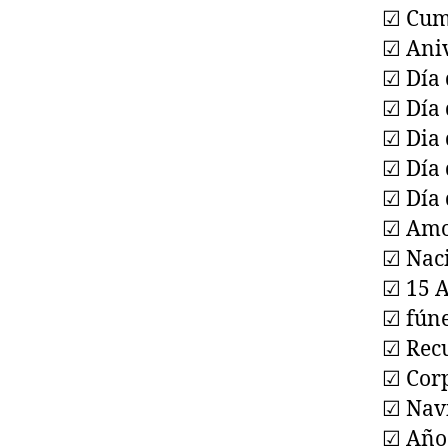
☑ Cum
☑ Aniv
☑ Día 
☑ Día 
☑ Dia 
☑ Día 
☑ Día 
☑ Am
☑ Nac
☑ 15 
☑ fún
☑ Rec
☑ Corp
☑ Nav
☑ Año