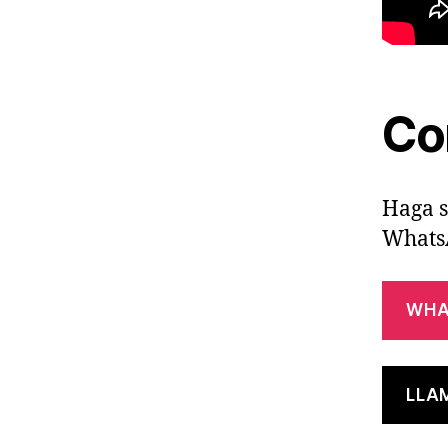
Co
Haga s
Whats
WHA
LLA