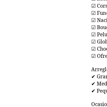
☑ Cor
☑ Fun
☑ Nac
☑ Bouq
☑ Pel
☑ Glo
☑ Choc
☑ Ofre
Arregl
✔ Gra
✔ Med
✔ Peq
Ocasio