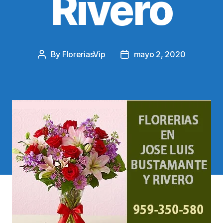
Rivero
By
FloreriasVip
mayo 2, 2020
Post
Post
author
date