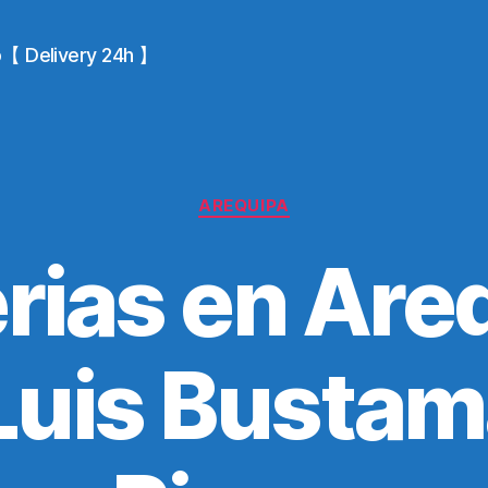
io【 Delivery 24h 】
Categories
AREQUIPA
erias en Are
Luis Bustam