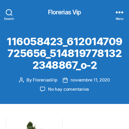
Florerias Vip
Search
Menu
116058423_612014709
725656_514819778132
2348867_o-2
By
FloreriasVip
noviembre 11, 2020
Post
Post
author
date
en
No hay comentarios
116058423_612014
2