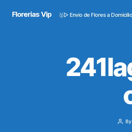
Florerias Vip
🥇▷ Envio de Flores a Domicil
241la
B
Post
autho