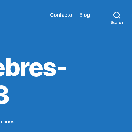
Contacto
Blog
Search
ebres-
3
en
tarios
241lagrimas-