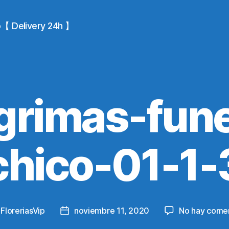
io【 Delivery 24h 】
grimas-fun
chico-01-1-
y
FloreriasVip
noviembre 11, 2020
No hay comen
Post
r
date