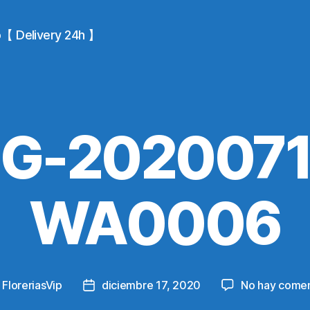
io【 Delivery 24h 】
MG-2020071
WA0006
y
FloreriasVip
diciembre 17, 2020
No hay comen
Post
or
date