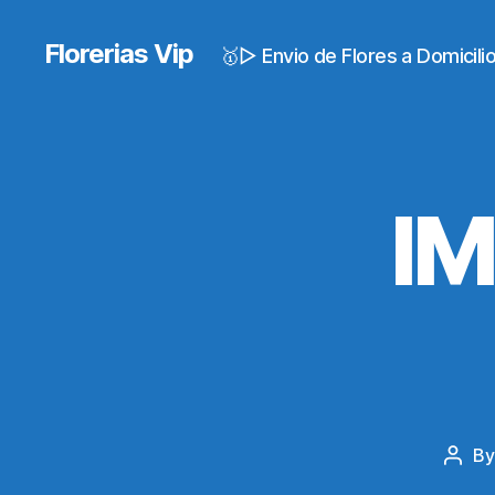
Florerias Vip
🥇▷ Envio de Flores a Domicil
I
B
Post
auth