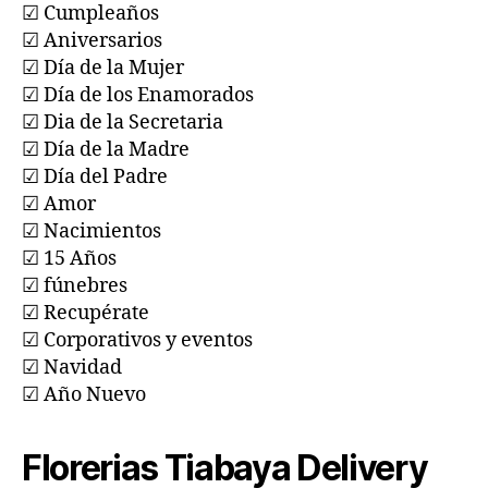
☑ Cumpleaños
☑ Aniversarios
☑ Día de la Mujer
☑ Día de los Enamorados
☑ Dia de la Secretaria
☑ Día de la Madre
☑ Día del Padre
☑ Amor
☑ Nacimientos
☑ 15 Años
☑ fúnebres
☑ Recupérate
☑ Corporativos y eventos
☑ Navidad
☑ Año Nuevo
Florerias
Tiabaya
Delivery