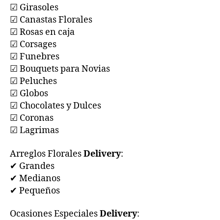
☑ Girasoles
☑ Canastas Florales
☑ Rosas en caja
☑ Corsages
☑ Funebres
☑ Bouquets para Novias
☑ Peluches
☑ Globos
☑ Chocolates y Dulces
☑ Coronas
☑ Lagrimas
Arreglos Florales
Delivery
:
✔ Grandes
✔ Medianos
✔ Pequeños
Ocasiones Especiales
Delivery
: