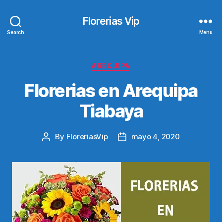
Florerias Vip
Search
Menu
Categories
AREQUIPA
Florerias en Arequipa
Tiabaya
By
FloreriasVip
mayo 4, 2020
Post
Post
author
date