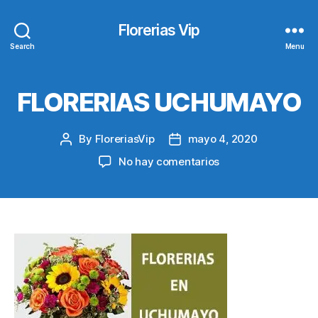
Florerias Vip
Search
Menu
FLORERIAS UCHUMAYO
By
FloreriasVip
mayo 4, 2020
Post
Post
author
date
en
No hay comentarios
FLORERIAS
UCHUMAYO