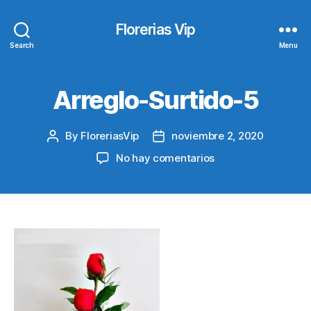
Florerias Vip
Search
Menu
Arreglo-Surtido-5
By
FloreriasVip
noviembre 2, 2020
Post
Post
author
date
en
No hay comentarios
Arreglo-
Surtido-
5