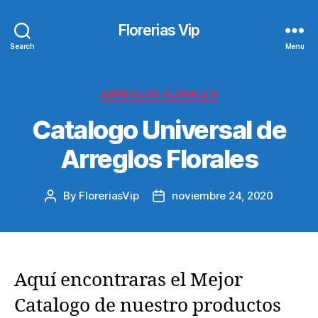
Florerias Vip
Search
Menu
Categories
ARREGLOS FLORALES
Catalogo Universal de
Arreglos Florales
By
FloreriasVip
noviembre 24, 2020
Post
Post
author
date
Aquí encontraras el Mejor
Catalogo de nuestro productos