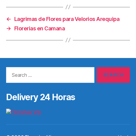
←
Lagrimas de Flores para Velorios Arequipa
→
Florerias en Camana
Search
for:
Delivery 24 Horas