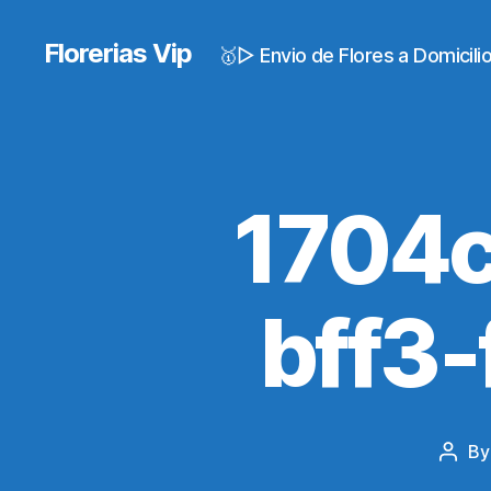
Florerias Vip
🥇▷ Envio de Flores a Domicil
1704
bff3
B
Post
autho