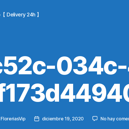
io【 Delivery 24h 】
c52c-034c-
-f173d4494
y
FloreriasVip
diciembre 19, 2020
No hay comen
Post
r
date