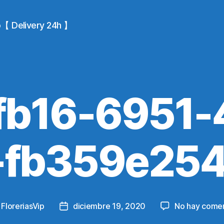
io【 Delivery 24h 】
fb16-6951-
-fb359e254
y
FloreriasVip
diciembre 19, 2020
No hay comen
Post
r
date