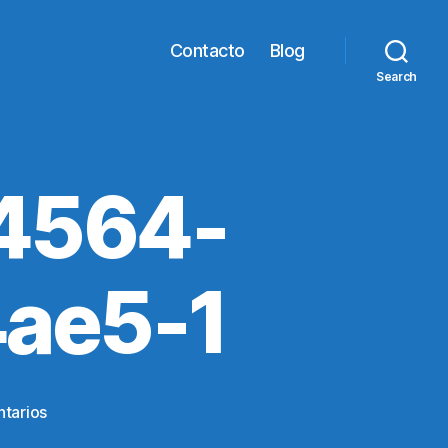
Contacto
Blog
Search
4564-
ae5-1
en
tarios
329bfb16-