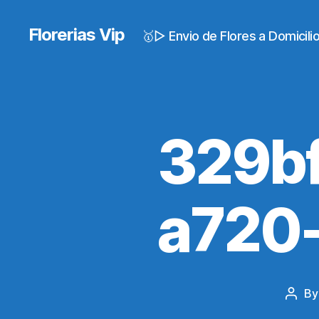
Florerias Vip
🥇▷ Envio de Flores a Domicil
329b
a720
B
Post
autho