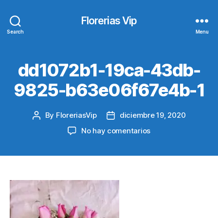
Florerias Vip
Search
Menu
dd1072b1-19ca-43db-
9825-b63e06f67e4b-1
By
FloreriasVip
diciembre 19, 2020
Post
Post
author
date
en
No hay comentarios
dd1072b1-
19ca-
43db-
9825-
b63e06f67e4b-
1