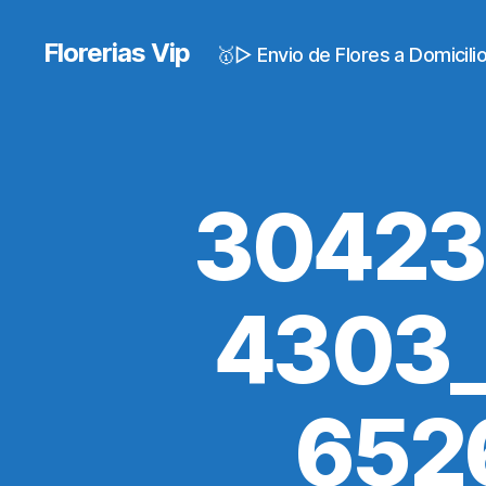
Florerias Vip
🥇▷ Envio de Flores a Domicil
30423
4303_
652