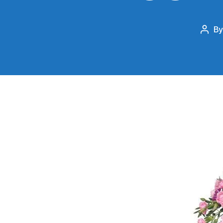
B
Post
auth