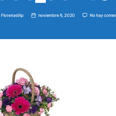
y
FloreriasVip
noviembre 6, 2020
No hay comen
Post
or
date