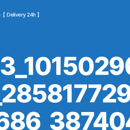
io【 Delivery 24h 】
3_1015029
28581772
686_38740