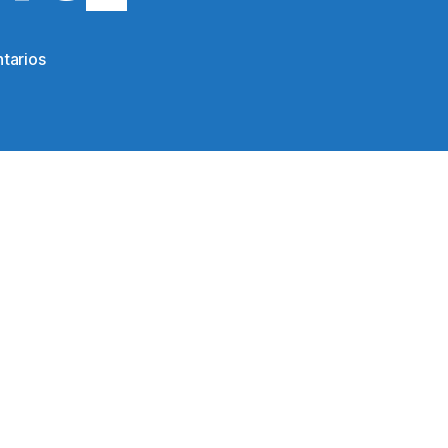
en
tarios
304233_10150296717464303_285817729302_76526