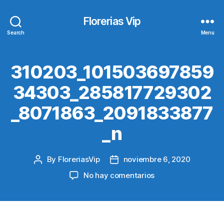
Florerias Vip
Search
Menu
310203_101503697859
34303_285817729302
_8071863_2091833877
_n
By
FloreriasVip
noviembre 6, 2020
Post
Post
author
date
en
No hay comentarios
310203_101503697