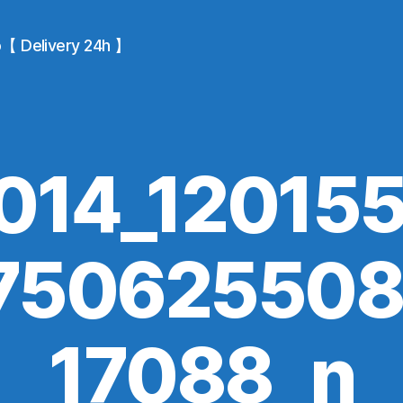
io【 Delivery 24h 】
014_12015
75062550
17088_n