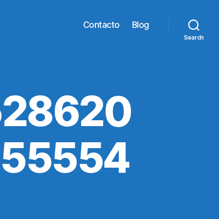
Contacto
Blog
Search
528620
855554