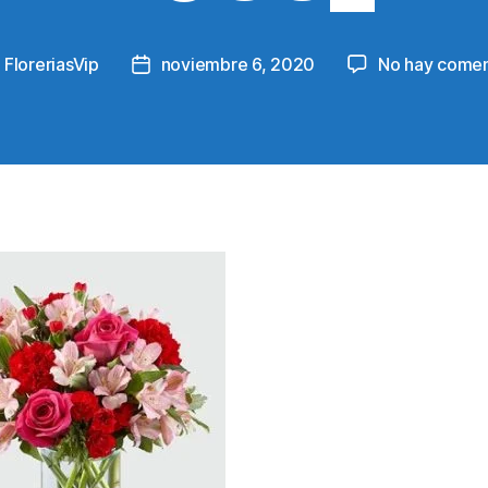
y
FloreriasVip
noviembre 6, 2020
No hay comen
Post
or
date