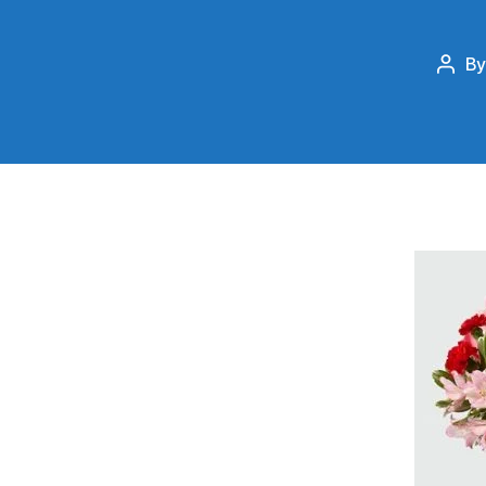
B
Post
auth