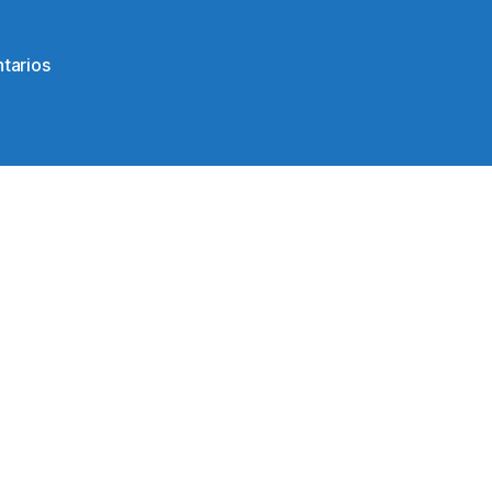
en
tarios
84133014_120155286202743_750625508555541708