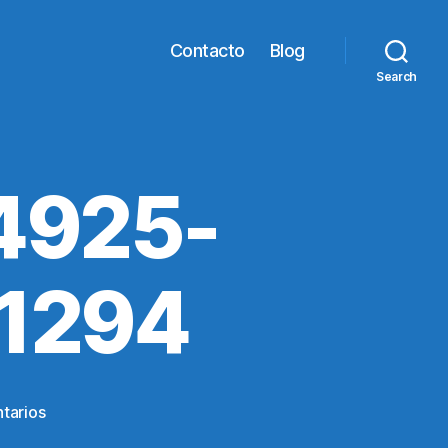
Contacto
Blog
Search
4925-
1294
en
tarios
ef29a4f9-