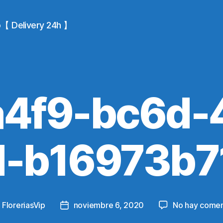
io【 Delivery 24h 】
a4f9-bc6d-
d-b16973b7
y
FloreriasVip
noviembre 6, 2020
No hay comen
Post
or
date