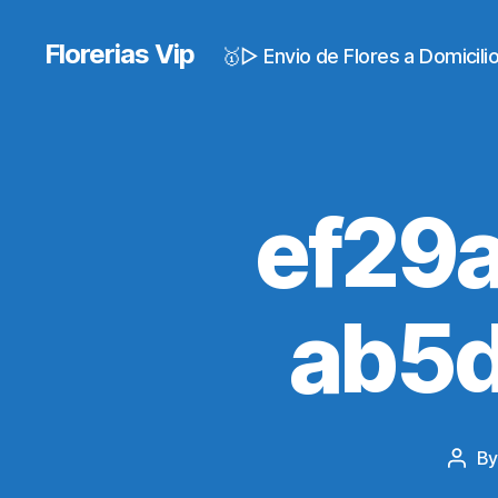
Florerias Vip
🥇▷ Envio de Flores a Domicil
ef29
ab5
B
Post
auth