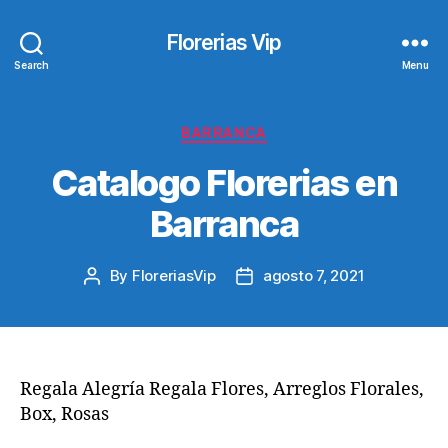
Florerias Vip
Search
Menu
Categories
BARRANCA
Catalogo Florerias en
Barranca
By
FloreriasVip
agosto 7, 2021
Post
Post
author
date
Regala Alegría Regala Flores, Arreglos Florales,
Box, Rosas