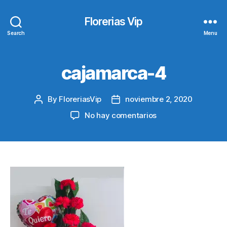
Florerias Vip
Search
Menu
cajamarca-4
By
FloreriasVip
noviembre 2, 2020
Post
Post
author
date
en
No hay comentarios
cajamarca-
4