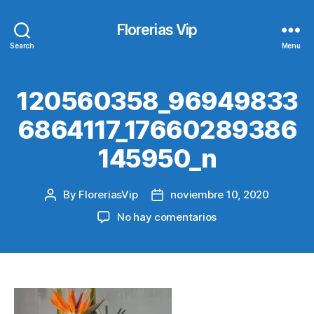
Florerias Vip
Search
Menu
120560358_96949833
6864117_17660289386
145950_n
By
FloreriasVip
noviembre 10, 2020
Post
Post
author
date
en
No hay comentarios
120560358_96949