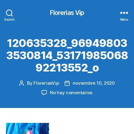
Florerias Vip
Search
Menu
120635328_96949803
3530814_53171985068
92213552_o
By
FloreriasVip
noviembre 10, 2020
Post
Post
author
date
en
No hay comentarios
120635328_96949