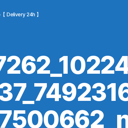
io【 Delivery 24h 】
7262_1022
37_749231
7500662_