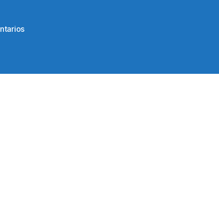
en
ntarios
121387262_10224322767038037_74923164478275