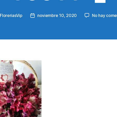
FloreriasVip
noviembre 10, 2020
No hay come
Post
r
date