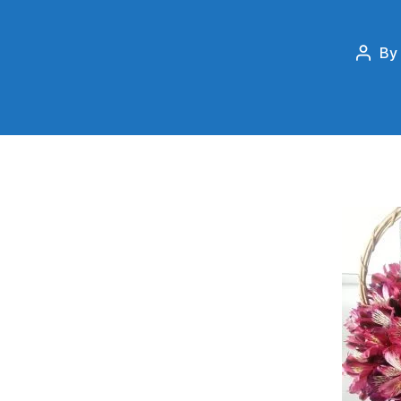
By
Post
autho