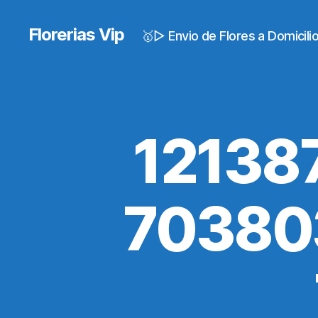
Florerias Vip
🥇▷ Envio de Flores a Domicil
12138
70380