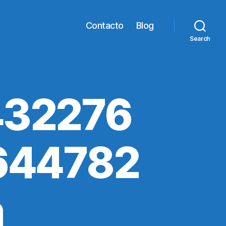
Contacto
Blog
Search
432276
644782
n