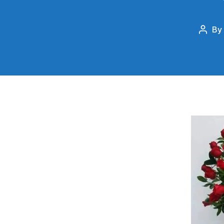
By
Post
autho