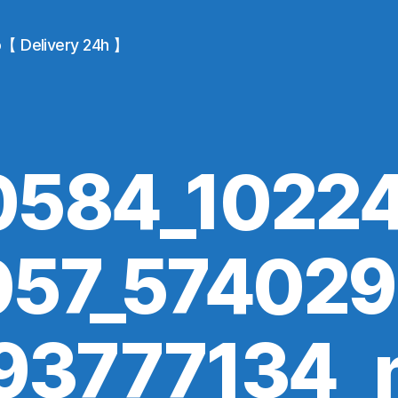
io【 Delivery 24h 】
0584_1022
57_57402
93777134_