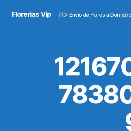
Florerias Vip
🥇▷ Envio de Flores a Domicil
12167
78380