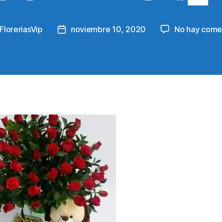
FloreriasVip
noviembre 10, 2020
No hay come
Post
r
date