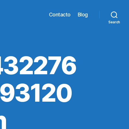
Contacto
Blog
Search
432276
993120
n