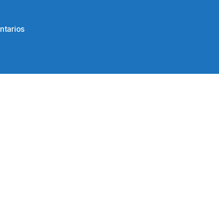
en
ntarios
121670584_10224322767838057_57402993120937