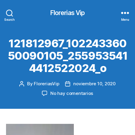
Florerias Vip
Search
Menu
121812967_102243360
50090105_255953541
4412522024_o
By
FloreriasVip
noviembre 10, 2020
Post
Post
author
date
en
No hay comentarios
121812967_10224