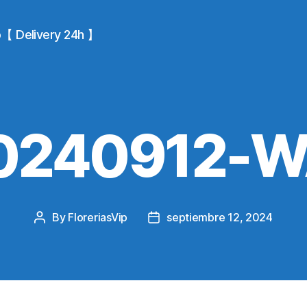
io【 Delivery 24h 】
0240912-
By
FloreriasVip
septiembre 12, 2024
Post
Post
author
date