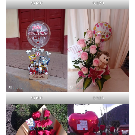
S/170
S/140
S/190
S/160