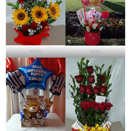
S/140
S/230