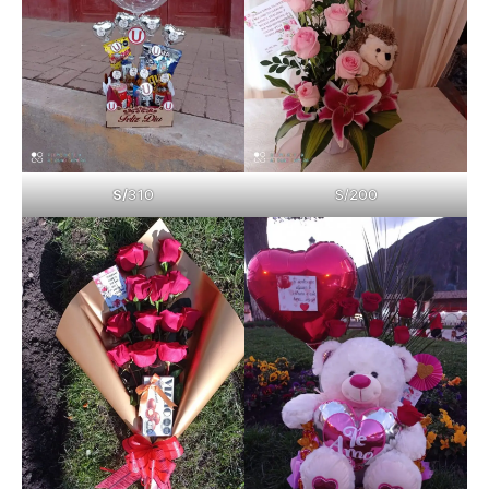
S/
310
S/200