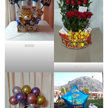
S/200
S/160