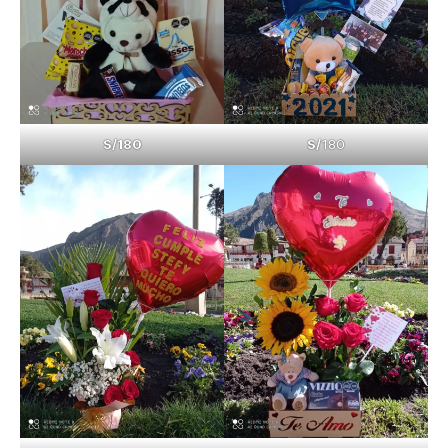
S/180
S/
180