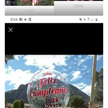
S/
210
S/
120