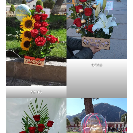
S/1
60
S/1
40