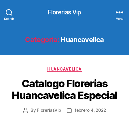
Florerias Vip
Search
Menu
Categoría:
Huancavelica
Categories
HUANCAVELICA
Catalogo Florerias
Huancavelica Especial
By
FloreriasVip
febrero 4, 2022
Post
Post
author
date