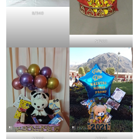
S/240
S/
200
S/
230
S/
230