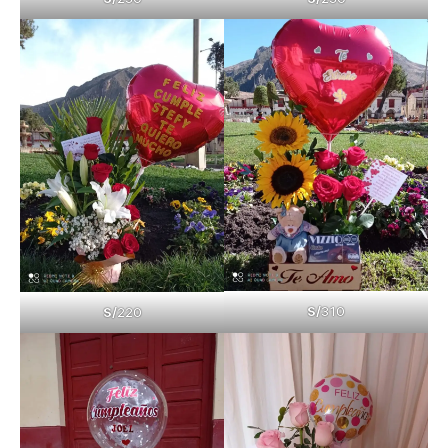
S/
310
S/
220