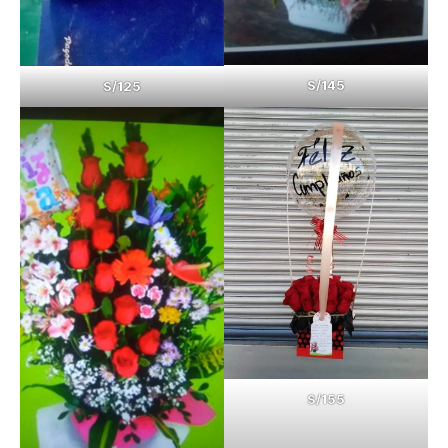
S/145
S/125
S/155