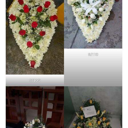
S/110
S/105