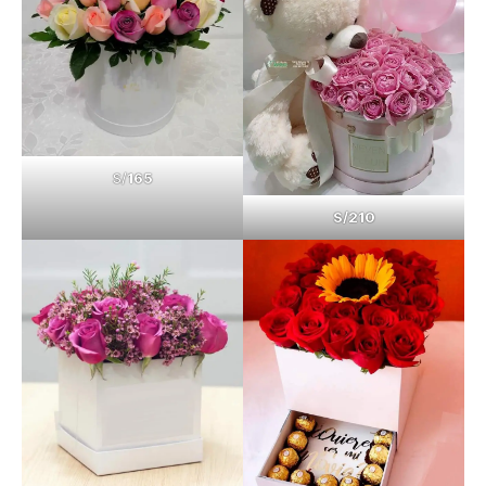
S/
165
S/210