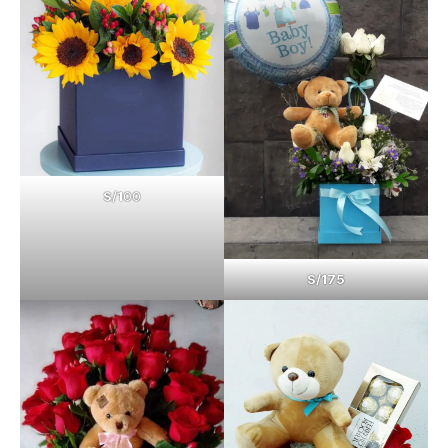
S/1
00
S/175