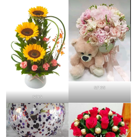
S/165
S/95