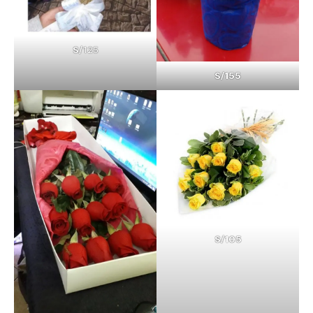
S/
125
S/155
S/105