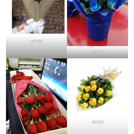
S/
125
S/155
S/105