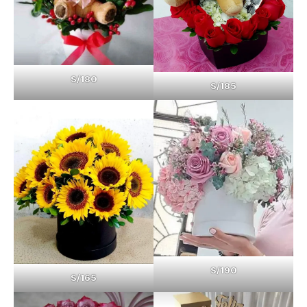
S/180
S/185
S/190
S/165