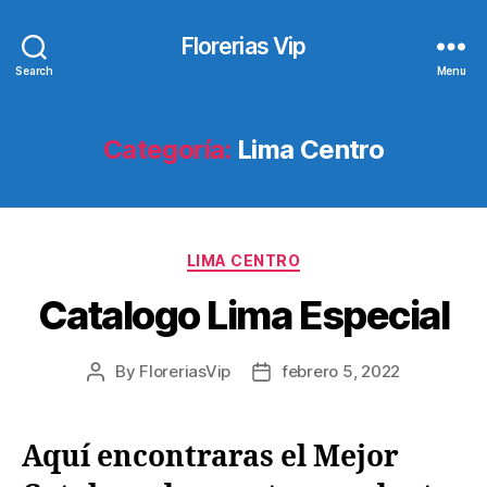
Florerias Vip
Search
Menu
Categoría:
Lima Centro
Categories
LIMA CENTRO
Catalogo Lima Especial
By
FloreriasVip
febrero 5, 2022
Post
Post
author
date
Aquí encontraras el Mejor