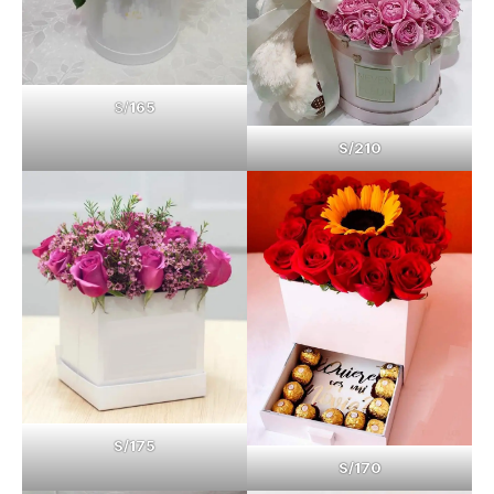
S/
165
S/210
S/175
S/170