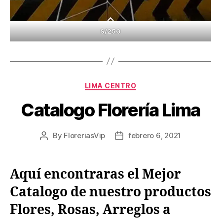
S/250
Categories
LIMA CENTRO
Catalogo Florería Lima
By
FloreriasVip
febrero 6, 2021
Post
Post
author
date
Aquí encontraras el Mejor
Catalogo de nuestro productos
Flores, Rosas, Arreglos a