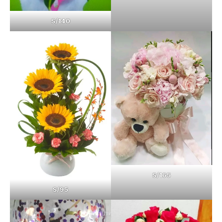
S/140
S/165
S/95