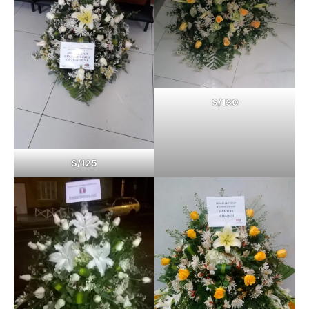
S/130
S/125