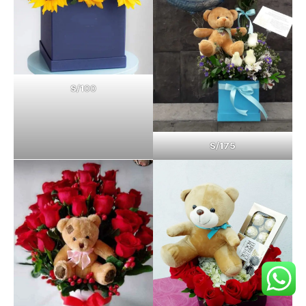
S/1
00
S/175