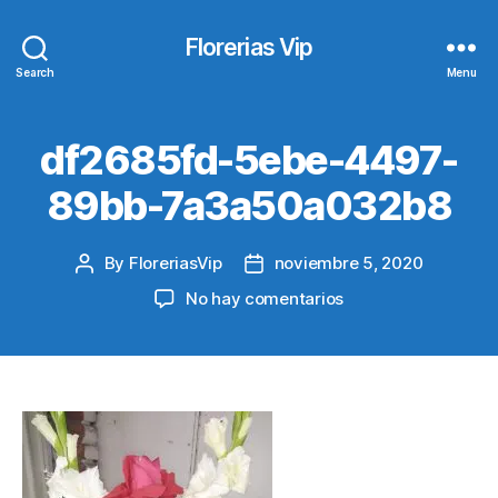
Florerias Vip
Search
Menu
df2685fd-5ebe-4497-
89bb-7a3a50a032b8
By
FloreriasVip
noviembre 5, 2020
Post
Post
author
date
en
No hay comentarios
df2685fd-
5ebe-
4497-
89bb-
7a3a50a032b8