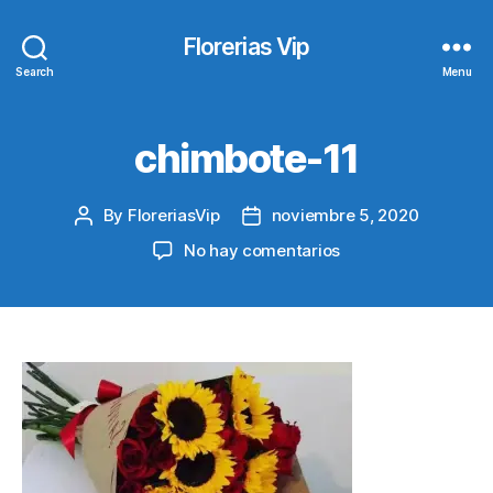
Florerias Vip
Search
Menu
chimbote-11
By
FloreriasVip
noviembre 5, 2020
Post
Post
author
date
en
No hay comentarios
chimbote-
11