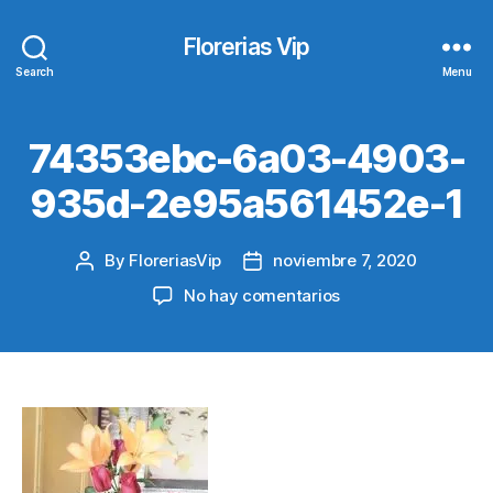
Florerias Vip
Search
Menu
74353ebc-6a03-4903-
935d-2e95a561452e-1
By
FloreriasVip
noviembre 7, 2020
Post
Post
author
date
en
No hay comentarios
74353ebc-
6a03-
4903-
935d-
2e95a561452e-
1