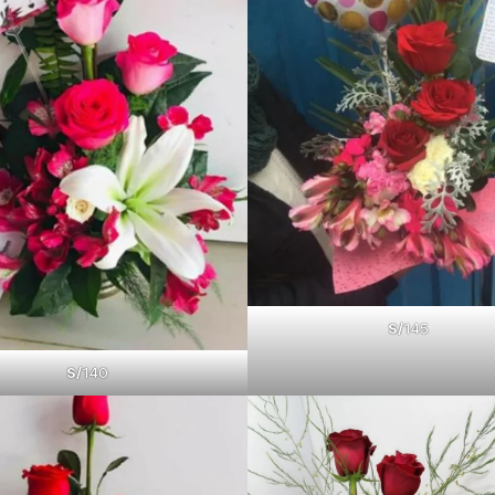
S/
145
S/
140