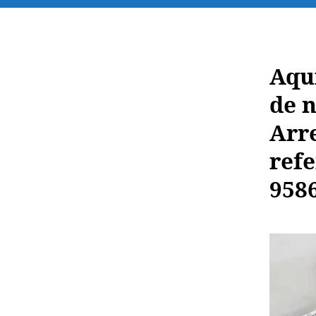
Aquí
de n
Arre
refe
9586