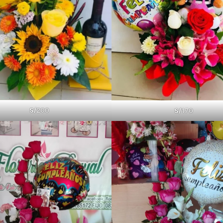
S/
200
S/
170