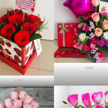
S
140
S/
190