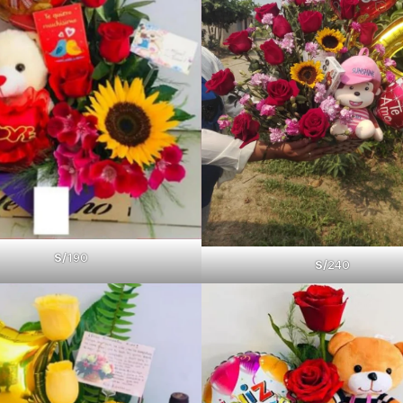
S/
190
S/
240