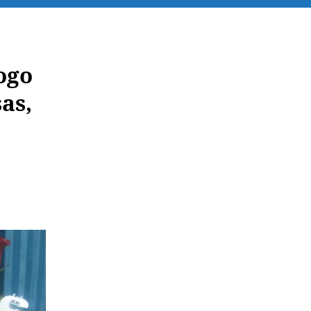
ogo
as,