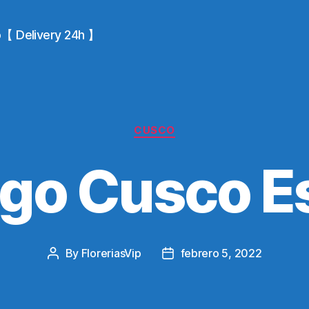
io【 Delivery 24h 】
Categories
CUSCO
go Cusco E
By
FloreriasVip
febrero 5, 2022
Post
Post
author
date