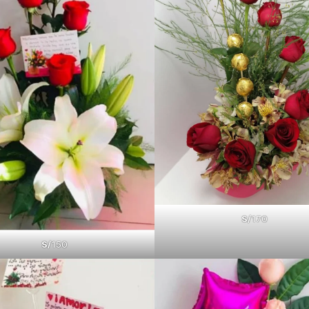
S/
170
S/
150