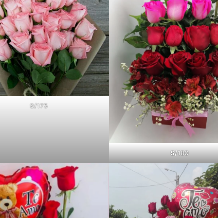
S/
175
S/
180