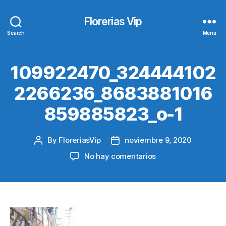
Florerias Vip
Search
Menu
109922470_324444102
2266236_8683881016
859885823_o-1
By
FloreriasVip
noviembre 9, 2020
Post
Post
author
date
en
No hay comentarios
109922470_32444
1