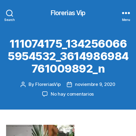
Florerias Vip
Search
Menu
111074175_134256066
5954532_3614986984
761009892_n
By
FloreriasVip
noviembre 9, 2020
Post
Post
author
date
en
No hay comentarios
111074175_13425