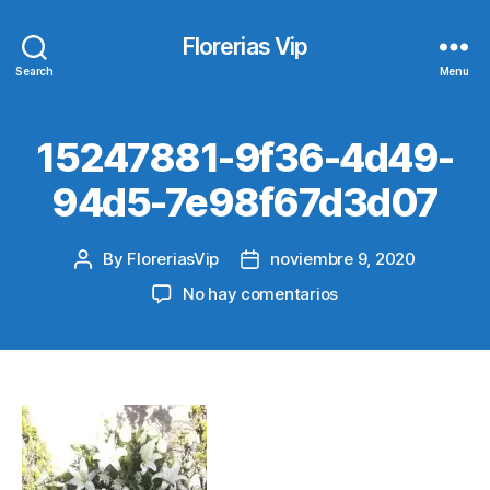
Florerias Vip
Search
Menu
15247881-9f36-4d49-
94d5-7e98f67d3d07
By
FloreriasVip
noviembre 9, 2020
Post
Post
author
date
en
No hay comentarios
15247881-
9f36-
4d49-
94d5-
7e98f67d3d07