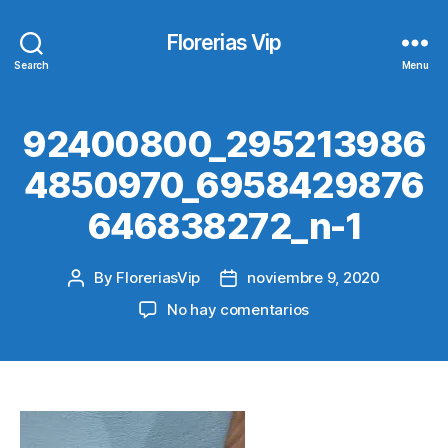
Florerias Vip
Search
Menu
92400800_295213986
4850970_6958429876
646838272_n-1
By
FloreriasVip
noviembre 9, 2020
Post
Post
author
date
en
No hay comentarios
92400800_295213
1