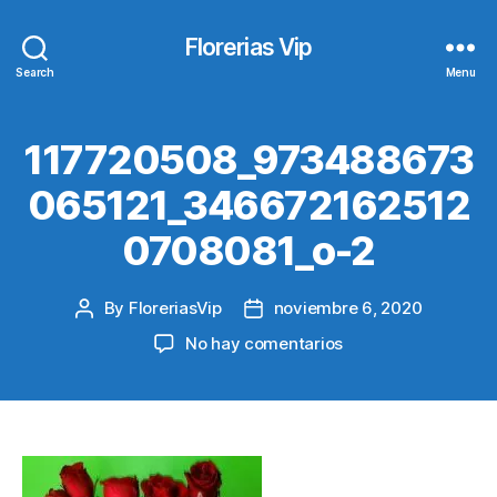
Florerias Vip
Search
Menu
117720508_973488673
065121_346672162512
0708081_o-2
By
FloreriasVip
noviembre 6, 2020
Post
Post
author
date
en
No hay comentarios
117720508_973488
2