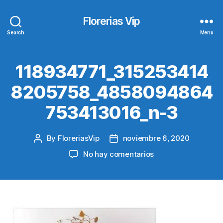
Florerias Vip
Search
Menu
118934771_315253414
8205758_4858094864
753413016_n-3
By
FloreriasVip
noviembre 6, 2020
Post
Post
author
date
en
No hay comentarios
118934771_315253
3