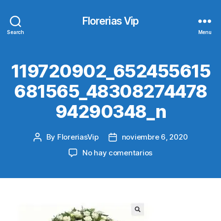
Florerias Vip
Search
Menu
119720902_652455615
681565_48308274478
94290348_n
By
FloreriasVip
noviembre 6, 2020
Post
Post
author
date
en
No hay comentarios
119720902_65245