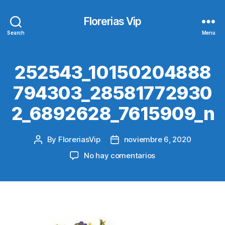
Florerias Vip
Search
Menu
252543_10150204888
794303_28581772930
2_6892628_7615909_n
By
FloreriasVip
noviembre 6, 2020
Post
Post
author
date
en
No hay comentarios
252543_10150204