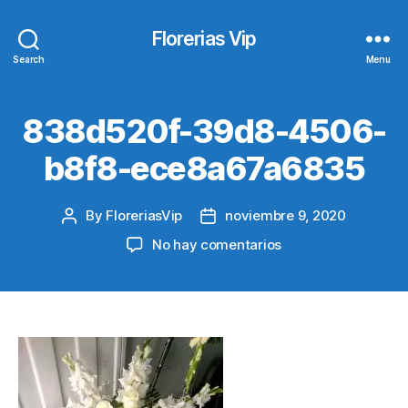
Florerias Vip
Search
Menu
838d520f-39d8-4506-
b8f8-ece8a67a6835
By
FloreriasVip
noviembre 9, 2020
Post
Post
author
date
en
No hay comentarios
838d520f-
39d8-
4506-
b8f8-
ece8a67a6835